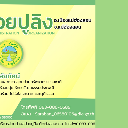
ส่วนตำบลห้วยปูลิง ติดต่อสอบถาม : โทรศัพท์ 083-086-0589 อีเมล : Saraban_06