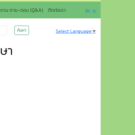
ะดาน ถาม-ตอบ (Q&A)
ติดต่อเรา
ก+
ก-
ค้นหา
Select Language
▼
กษา